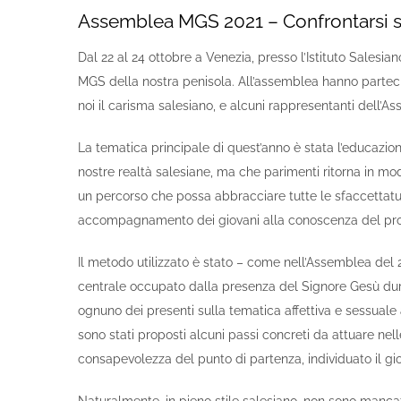
Assemblea MGS 2021 – Confrontarsi su
Dal 22 al 24 ottobre a Venezia, presso l’Istituto Salesian
MGS della nostra penisola. All’assemblea hanno parteci
noi il carisma salesiano, e alcuni rappresentanti dell’As
La tematica principale di quest’anno è stata l’educazion
nostre realtà salesiane, ma che parimenti ritorna in mod
un percorso che possa abbracciare tutte le sfaccettature 
accompagnamento dei giovani alla conoscenza del propri
Il metodo utilizzato è stato – come nell’Assemblea del 2
centrale occupato dalla presenza del Signore Gesù dur
ognuno dei presenti sulla tematica affettiva e sessuale 
sono stati proposti alcuni passi concreti da attuare nelle n
consapevolezza del punto di partenza, individuato il g