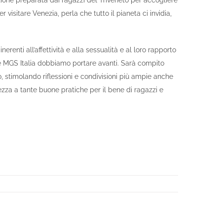
zione preparata dai ragazzi del Triveneto per accogliere
isitare Venezia, perla che tutto il pianeta ci invidia,
renti all’affettività e alla sessualità e al loro rapporto
e MGS Italia dobbiamo portare avanti. Sarà compito
 stimolando riflessioni e condivisioni più ampie anche
tezza a tante buone pratiche per il bene di ragazzi e