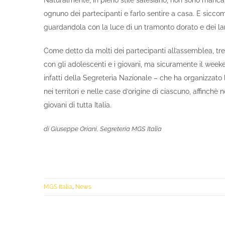
Naturalmente, in pieno stile salesiano, non sono mancat
ognuno dei partecipanti e farlo sentire a casa. E siccom
guardandola con la luce di un tramonto dorato e dei la
Come detto da molti dei partecipanti all’assemblea, tre gi
con gli adolescenti e i giovani, ma sicuramente il wee
infatti della Segreteria Nazionale – che ha organizzato
nei territori e nelle case d’origine di ciascuno, affinch
giovani di tutta Italia.
di Giuseppe Oriani, Segreteria MGS Italia
MGS Italia
,
News