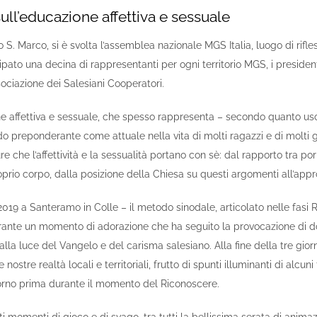
ll’educazione affettiva e sessuale
o S. Marco, si è svolta l’assemblea nazionale MGS Italia, luogo di rifles
pato una decina di rappresentanti per ogni territorio MGS, i preside
sociazione dei Salesiani Cooperatori.
e affettiva e sessuale, che spesso rappresenta – secondo quanto uscito
o preponderante come attuale nella vita di molti ragazzi e di molti gio
che l’affettività e la sessualità portano con sè: dal rapporto tra por
o corpo, dalla posizione della Chiesa su questi argomenti all’appro
019 a Santeramo in Colle – il metodo sinodale, articolato nelle fasi 
ante un momento di adorazione che ha seguito la provocazione di don
alla luce del Vangelo e del carisma salesiano. Alla fine della tre gio
ostre realtà locali e territoriali, frutto di spunti illuminanti di alcuni t
iorno prima durante il momento del Riconoscere.