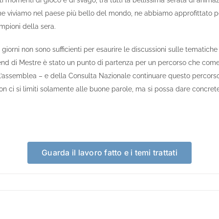
i momenti di gioco e di svago, tra tutti la bellissima serata di anima
e viviamo nel paese più bello del mondo, ne abbiamo approfittato per v
mpioni della sera.
orni non sono sufficienti per esaurire le discussioni sulle tematiche ine
kend di Mestre è stato un punto di partenza per un percorso che com
 l’assemblea – e della Consulta Nazionale continuare questo percorso,
è non ci si limiti solamente alle buone parole, ma si possa dare concre
Guarda il lavoro fatto e i temi trattati