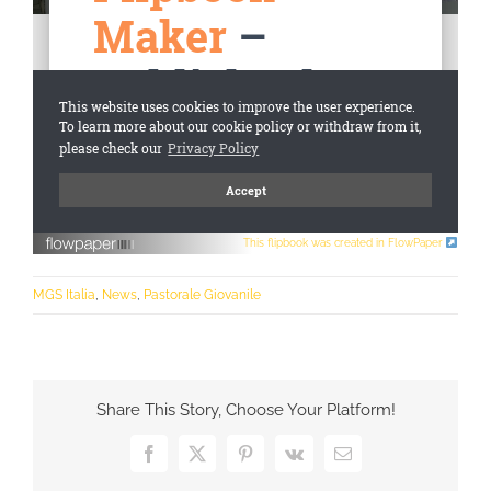
This flipbook was created in FlowPaper
MGS Italia
,
News
,
Pastorale Giovanile
Share This Story, Choose Your Platform!
Facebook
X
Pinterest
Vk
Email