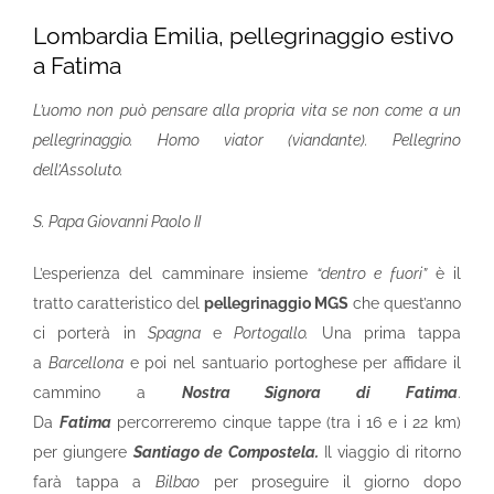
Lombardia Emilia, pellegrinaggio estivo
a Fatima
L’uomo non può pensare alla propria vita se non come a un
pellegrinaggio.
Homo viator (viandante). Pellegrino
dell’Assoluto.
S. Papa Giovanni Paolo II
L’esperienza del camminare insieme
“dentro e fuori”
è il
tratto caratteristico del
pellegrinaggio MGS
che quest’anno
ci porterà in
Spagna
e
Portogallo.
Una prima tappa
a
Barcellona
e poi nel santuario portoghese per affidare il
cammino a
Nostra Signora di Fatima
.
Da
Fatima
percorreremo cinque tappe (tra i 16 e i 22 km)
per giungere
Santiago de Compostela.
Il viaggio di ritorno
farà tappa a
Bilbao
per proseguire il giorno dopo