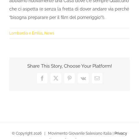
abbiamo nuovamente una Casa dove c’è sempre Qualcuno
che ci aspetta (e senza la fretta di dover andare via perché
“bisogna preparare per il film del pomeriggio”!).
Lombardia e Emilia
,
News
Share This Story, Choose Your Platform!
Facebook
X
Pinterest
Vk
Email
© Copyright
2026 | Movimento Giovanile Salesiano Italia |
Privacy