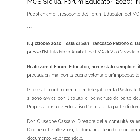
MGS Sicilia, Forum Educatori 2020: “
Pubblichiamo il resoconto del Forum Educatori del MGS Sic
***
Il 4 ottobre 2020
,
Festa di San Francesco Patrono d’Ital
presso l’Istituto Maria Ausiliatrice FMA di Via Caronda a 
Realizzare il Forum Educatori, non è stato semplice
; 
precauzioni ma, con la buona volontà e un’impeccabile o
Grazie al coordinamento dei delegati per la Pastorale G
si sono avviati con il saluto di benvenuto da parte de
Proposta annuale Educativo Pastorale da parte di don 
Don Giuseppe Cassaro, Direttore della comunità salesi
Diogneto. Le riflessioni, le domande, le indicazioni per
documento, valorizzandolo.