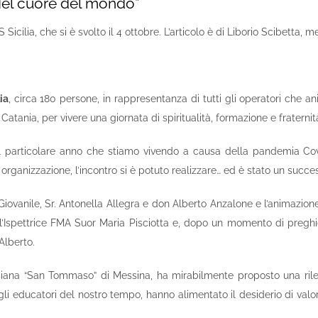
Nel cuore del mondo”
ilia, che si è svolto il 4 ottobre. L’articolo è di Liborio Scibetta, m
ia
, circa 180 persone, in rappresentanza di tutti gli operatori che an
Catania, per vivere una giornata di spiritualità, formazione e fraternit
il particolare anno che stiamo vivendo a causa della pandemia Covid
rganizzazione, l’incontro si è potuto realizzare… ed è stato un succe
iovanile, Sr. Antonella Allegra e don Alberto Anzalone e l’animazione
ll’Ispettrice FMA Suor Maria Pisciotta e, dopo un momento di preghie
Alberto.
ana “San Tommaso” di Messina, ha mirabilmente proposto una rilettu
 gli educatori del nostro tempo, hanno alimentato il desiderio di valo