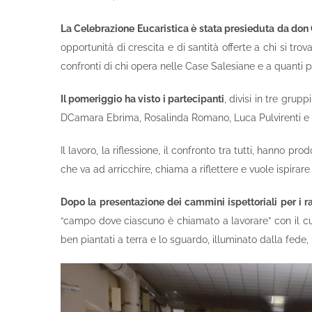
La Celebrazione Eucaristica è stata presieduta da don
opportunità di crescita e di santità offerte a chi si tr
confronti di chi opera nelle Case Salesiane e a quanti 
Il pomeriggio ha visto i partecipanti
, divisi in tre grup
DCamara Ebrima, Rosalinda Romano, Luca Pulvirenti e 
Il lavoro, la riflessione, il confronto tra tutti, hanno 
che va ad arricchire, chiama a riflettere e vuole ispira
Dopo la presentazione dei cammini ispettoriali per i ra
“campo dove ciascuno è chiamato a lavorare” con il cuo
ben piantati a terra e lo sguardo, illuminato dalla fede, r