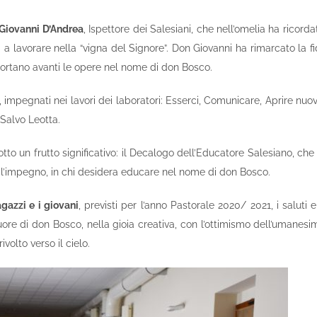
 Giovanni D’Andrea
, Ispettore dei Salesiani, che nell’omelia ha ricord
ova a lavorare nella “vigna del Signore”. Don Giovanni ha rimarcato la 
portano avanti le opere nel nome di don Bosco.
pi, impegnati nei lavori dei laboratori: Esserci, Comunicare, Aprire nuov
Salvo Leotta.
prodotto un frutto significativo: il Decalogo dell’Educatore Salesiano, 
re l’impegno, in chi desidera educare nel nome di don Bosco.
gazzi e i giovani
, previsti per l’anno Pastorale 2020/ 2021, i saluti 
re di don Bosco, nella gioia creativa, con l’ottimismo dell’umanesimo
ivolto verso il cielo.