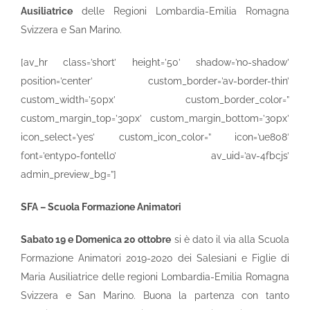
Ausiliatrice
delle Regioni Lombardia-Emilia Romagna
Svizzera e San Marino.
[av_hr class=’short’ height=’50’ shadow=’no-shadow’
position=’center’ custom_border=’av-border-thin’
custom_width=’50px’ custom_border_color=”
custom_margin_top=’30px’ custom_margin_bottom=’30px’
icon_select=’yes’ custom_icon_color=” icon=’ue808′
font=’entypo-fontello’ av_uid=’av-4fbcjs’
admin_preview_bg=”]
SFA – Scuola Formazione Animatori
Sabato 19 e Domenica 20 ottobre
si è dato il via alla Scuola
Formazione Animatori 2019-2020 dei Salesiani e Figlie di
Maria Ausiliatrice delle regioni Lombardia-Emilia Romagna
Svizzera e San Marino. Buona la partenza con tanto