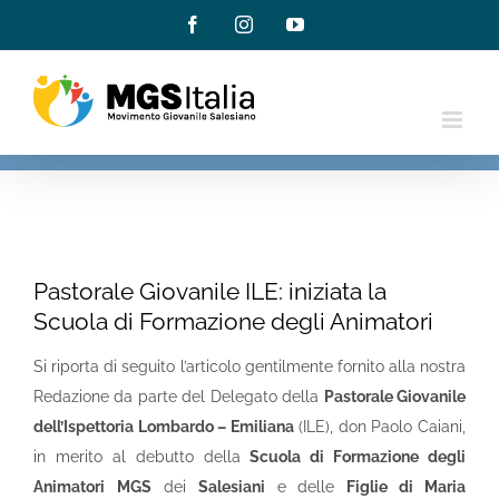
Salta
Facebook
Instagram
YouTube
al
contenuto
Ingrandisci
immagine
Pastorale Giovanile ILE: iniziata la
Scuola di Formazione degli Animatori
Si riporta di seguito l’articolo gentilmente fornito alla nostra
Redazione da parte del Delegato della
Pastorale Giovanile
dell’Ispettoria Lombardo – Emiliana
(ILE), don Paolo Caiani,
in merito al debutto della
Scuola di Formazione degli
Animatori
MGS
dei
Salesiani
e delle
Figlie di Maria