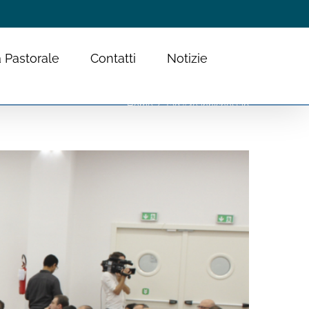
 Pastorale
Contatti
Notizie
Home
Tag:
#40annicnosfap