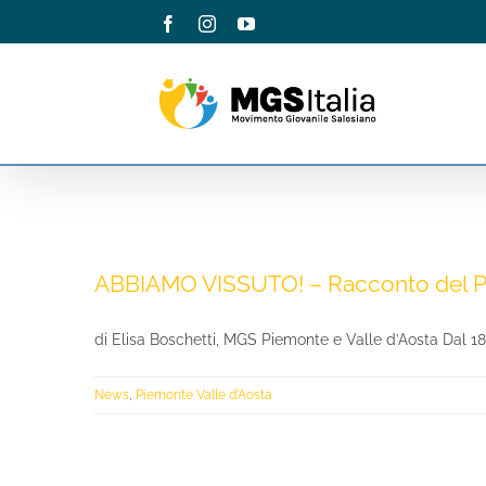
Salta
Facebook
Instagram
YouTube
al
contenuto
ABBIAMO VISSUTO! – Racconto del Pel
di Elisa Boschetti, MGS Piemonte e Valle d’Aosta Dal 18 a
News
,
Piemonte Valle d'Aosta