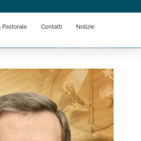
 Pastorale
Contatti
Notizie
Home
Tag:
don Fabio Attard