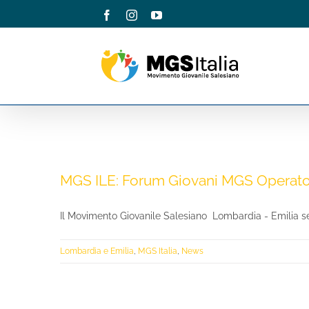
Salta
Facebook
Instagram
YouTube
al
contenuto
MGS ILE: Forum Giovani MGS Operator
Il Movimento Giovanile Salesiano Lombardia - Emilia segn
Lombardia e Emilia
,
MGS Italia
,
News