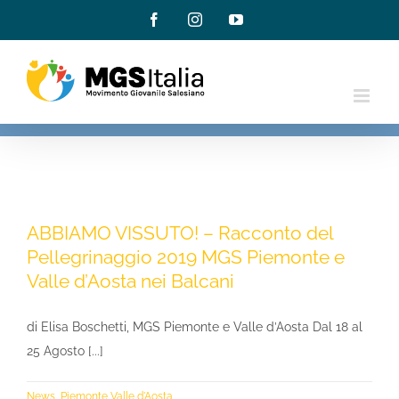
Salta
Facebook
Instagram
YouTube
al
contenuto
ABBIAMO VISSUTO! – Racconto del
Pellegrinaggio 2019 MGS Piemonte e
Valle d’Aosta nei Balcani
di Elisa Boschetti, MGS Piemonte e Valle d’Aosta Dal 18 al
25 Agosto [...]
News
,
Piemonte Valle d'Aosta