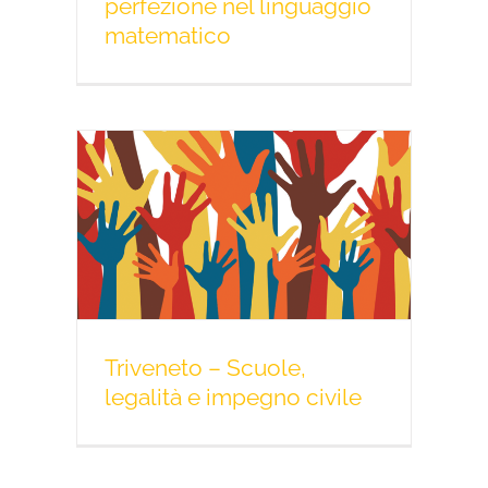
perfezione nel linguaggio
matematico
Triveneto – Scuole,
legalità e impegno civile