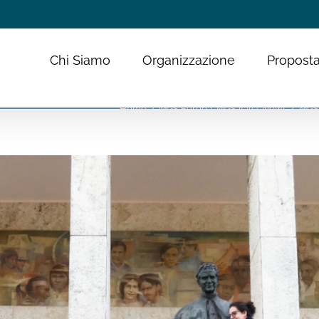
Chi Siamo
Organizzazione
Proposta
Home
MGS Europa
MGS Italia
News
MGS 