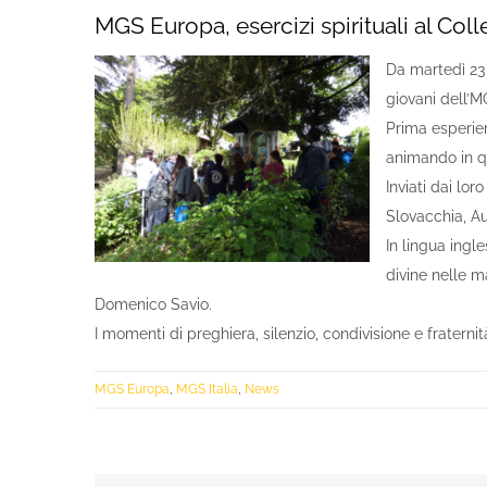
MGS Europa, esercizi spirituali al Co
Da martedì 23 
giovani dell’
Prima esperien
animando in q
Inviati dai lor
Slovacchia, Au
In lingua ingl
divine nelle 
Domenico Savio.
I momenti di preghiera, silenzio, condivisione e fratern
MGS Europa
,
MGS Italia
,
News