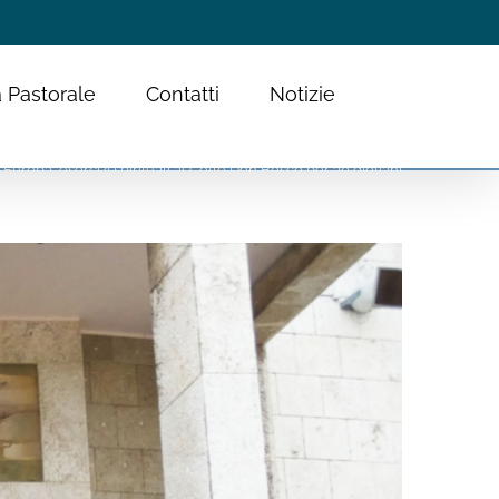
 Pastorale
Contatti
Notizie
Europa, esercizi spirituali al Colle Don Bosco per 30 giovani