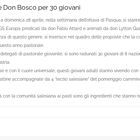
lle Don Bosco per 30 giovani
a domenica 28 aprile, nella settimana dell’ottava di Pasqua, si stanno
MGS Europa predicati da don Fabio Attard e animati da don Lytton Qua
za di questo genere, si inserisce nel quadro delle proposte che la c
uesto anno pastorale.
o delegati di pastorale giovanile, si sono radunati 30 giovani di 8 nazion
stria.
ese e con il cuore universale, questi giovani adulti stanno vivendo co
mattine accompagnate da 4 “lectio salesiane” del pomeriggio cammin
ità con la comunità salesiana ai pasti sono gli ingredienti che stann