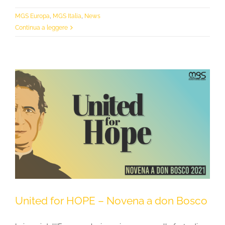
MGS Europa
,
MGS Italia
,
News
Continua a leggere
United for HOPE – Novena a don Bosco