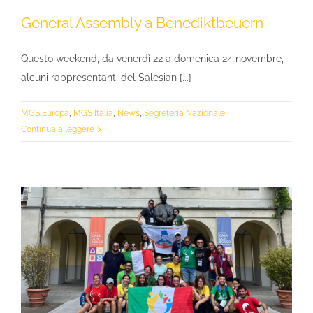
General Assembly a Benediktbeuern
Questo weekend, da venerdì 22 a domenica 24 novembre,
alcuni rappresentanti del Salesian [...]
MGS Europa
,
MGS Italia
,
News
,
Segreteria Nazionale
Continua a leggere