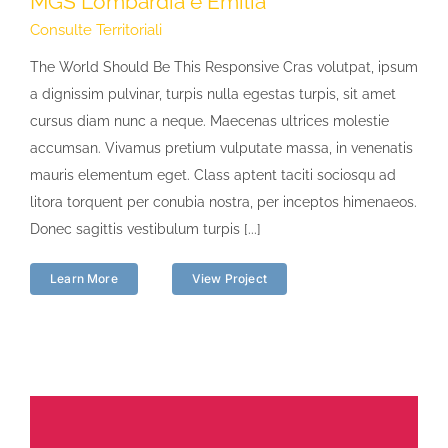
MGS Lombardia e Emilia
Consulte Territoriali
The World Should Be This Responsive Cras volutpat, ipsum
a dignissim pulvinar, turpis nulla egestas turpis, sit amet
cursus diam nunc a neque. Maecenas ultrices molestie
accumsan. Vivamus pretium vulputate massa, in venenatis
mauris elementum eget. Class aptent taciti sociosqu ad
litora torquent per conubia nostra, per inceptos himenaeos.
Donec sagittis vestibulum turpis [...]
Learn More
View Project