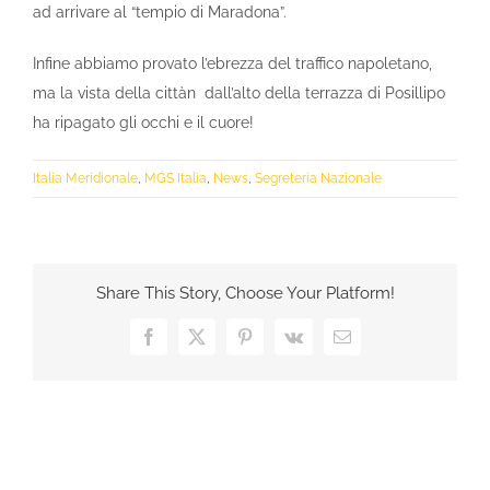
ad arrivare al “tempio di Maradona”.
Infine abbiamo provato l’ebrezza del traffico napoletano,
ma la vista della cittàn dall’alto della terrazza di Posillipo
ha ripagato gli occhi e il cuore!
Italia Meridionale
,
MGS Italia
,
News
,
Segreteria Nazionale
Share This Story, Choose Your Platform!
Facebook
X
Pinterest
Vk
Email