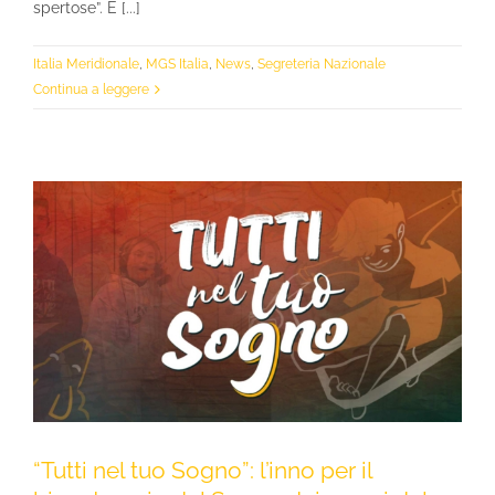
spertose”. E [...]
Italia Meridionale
,
MGS Italia
,
News
,
Segreteria Nazionale
Continua a leggere
“Tutti nel tuo Sogno”: l’inno per il