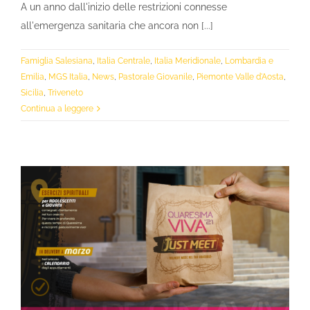
A un anno dall'inizio delle restrizioni connesse
all'emergenza sanitaria che ancora non [...]
Famiglia Salesiana
,
Italia Centrale
,
Italia Meridionale
,
Lombardia e
Emilia
,
MGS Italia
,
News
,
Pastorale Giovanile
,
Piemonte Valle d'Aosta
,
Sicilia
,
Triveneto
Continua a leggere