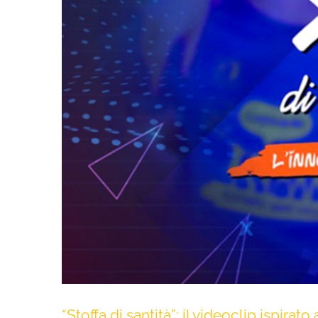
“Stoffa di santità”: il videoclip ispir