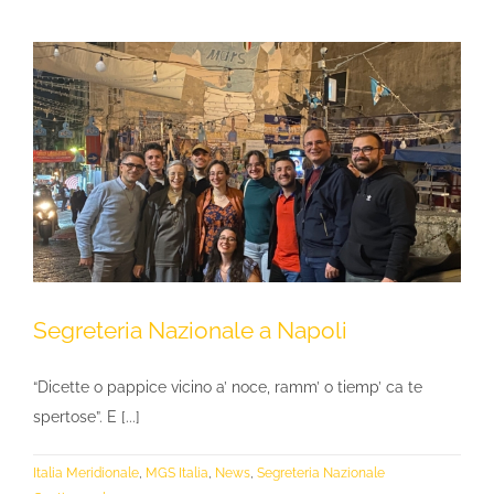
Segreteria Nazionale a Napoli
“Dicette o pappice vicino a’ noce, ramm’ o tiemp’ ca te
spertose”. E [...]
Italia Meridionale
,
MGS Italia
,
News
,
Segreteria Nazionale