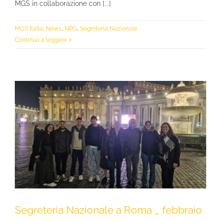
MGS in collaborazione con [...]
MGS Italia
,
News
,
NPG
,
Segreteria Nazionale
Continua a leggere
Segreteria Nazionale a Roma _ febbraio