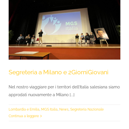
Segreteria a Milano e 2GiorniGiovani
Nel nostro viaggiare per i territori dell’Italia salesiana siamo
approdati nuovamente a Milano [...]
Lombardia e Emilia
,
MGS Italia
,
News
,
Segreteria Nazionale
Continua a leggere