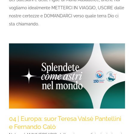
vogliamo idealmente METTERCI IN VIAGGIO, USCIRE dalle
nostre certezze e DOMANDARCI verso quale terra Dio ci
sta chiamando.
04 | Europa: suor Teresa Valsè Pantellini
e Fernando Calò