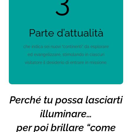
3°
Parte d’attualità
che indica sei nuovi “continenti” da esplorare
ed evangelizzare, stimolando in ciascun
visitatore il desiderio di entrare in missione.
Perché tu possa lasciarti
illuminare…
per poi brillare “come