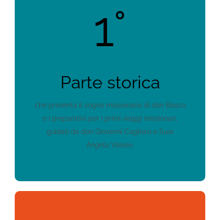
1°
Parte storica
che presenta il sogno missionario di don Bosco
e i preparativi per i primi viaggi missionari,
guidati da don Giovanni Cagliero e Suor
Angela Valese.